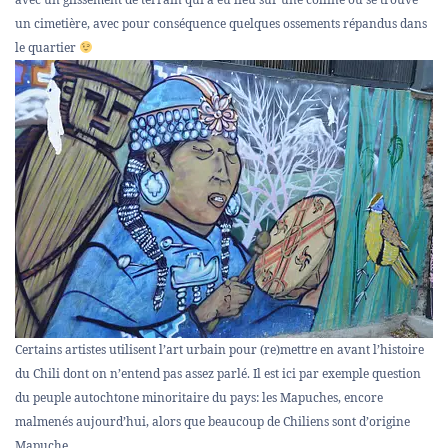
un cimetière, avec pour conséquence quelques ossements répandus dans
le quartier
Certains artistes utilisent l’art urbain pour (re)mettre en avant l’histoire
du Chili dont on n’entend pas assez parlé. Il est ici par exemple question
du peuple autochtone minoritaire du pays: les Mapuches, encore
malmenés aujourd’hui, alors que beaucoup de Chiliens sont d’origine
Mapuche