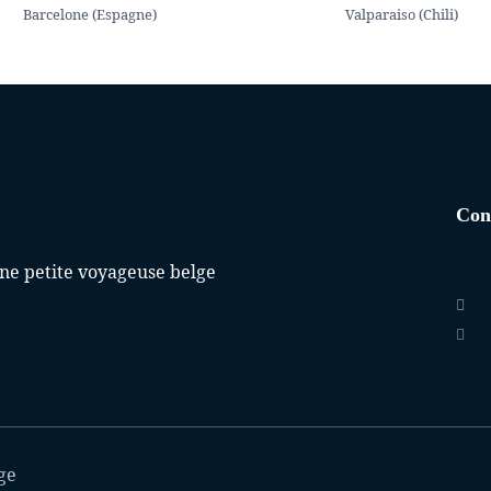
Barcelone (Espagne)
Valparaiso (Chili)
Con
une petite voyageuse belge
ge