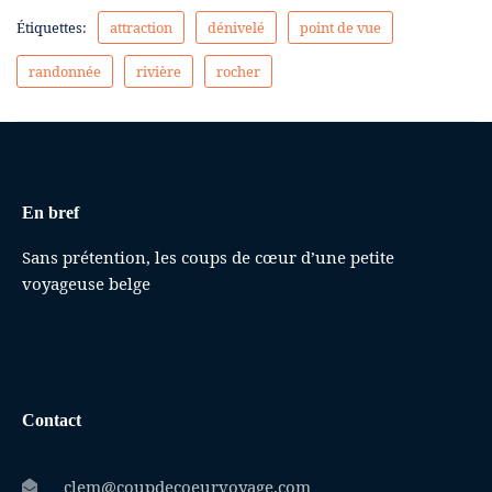
Étiquettes:
attraction
dénivelé
point de vue
randonnée
rivière
rocher
En bref
Sans prétention, les coups de cœur d’une petite
voyageuse belge
Contact
clem@coupdecoeurvoyage.com