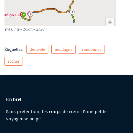
Tre Cime – 10km – 2h30
Étiquettes:
dénivelé
montagne
randonnée
rocher
En bref
Sans prétention, les coups de cœur d’une petite
voyageuse belge