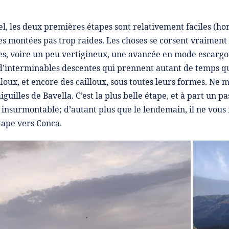
l, les deux premières étapes sont relativement faciles (ho
des montées pas trop raides. Les choses se corsent vraiment
les, voire un peu vertigineux, une avancée en mode escargot
 d’interminables descentes qui prennent autant de temps qu
loux, et encore des cailloux, sous toutes leurs formes. Ne 
iguilles de Bavella. C’est la plus belle étape, et à part un p
as insurmontable; d’autant plus que le lendemain, il ne vou
tape vers Conca.