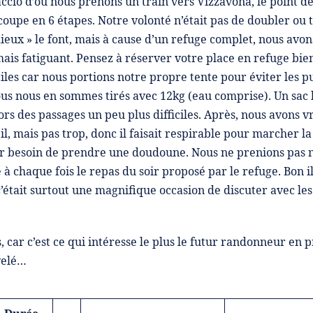
io d’où nous prenons un train vers Vizzavona, le point dé
coupe en 6 étapes. Notre volonté n’était pas de doubler ou
eux » le font, mais à cause d’un refuge complet, nous avon
mais fatiguant. Pensez à réserver votre place en refuge bie
iles car nous portions notre propre tente pour éviter les pun
s nous en sommes tirés avec 12kg (eau comprise). Un sac le
ors des passages un peu plus difficiles. Après, nous avons 
eil, mais pas trop, donc il faisait respirable pour marcher l
oir besoin de prendre une doudoune. Nous ne prenions pas
à chaque fois le repas du soir proposé par le refuge. Bon i
c’était surtout une magnifique occasion de discuter avec le
car c’est ce qui intéresse le plus le futur randonneur en p
velé…