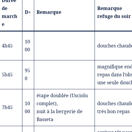
Durée
de
Remarque
D+
Remarque
march
refuge du soir
e
10
4h45
douches chaude
00
magnifique end
95
5h45
repas dans l’obs
0
une seule douch
étape doublée (Usciolu
10
complet),
douches chaude
7h45
00
nuit à la bergerie de
très bon repas
Basseta