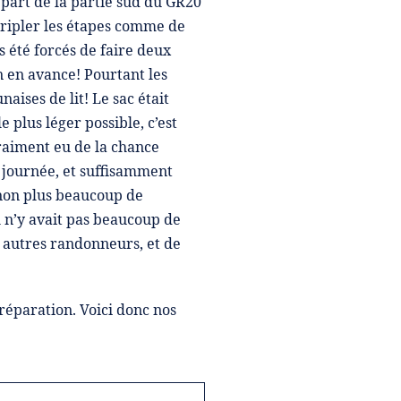
part de la partie sud du GR20
 tripler les étapes comme de
s été forcés de faire deux
n en avance! Pourtant les
aises de lit! Le sac était
 plus léger possible, c’est
vraiment eu de la chance
a journée, et suffisamment
 non plus beaucoup de
l n’y avait pas beaucoup de
s autres randonneurs, et de
réparation. Voici donc nos