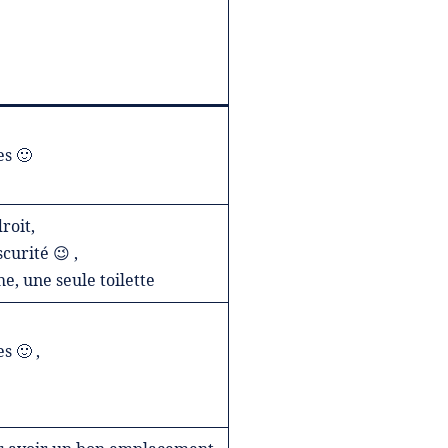
s 🙂
roit,
curité 😉 ,
e, une seule toilette
s 🙂 ,