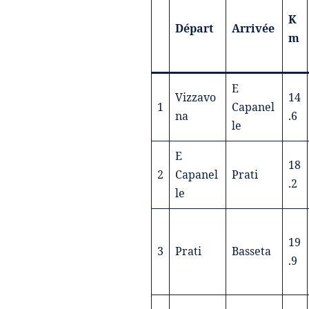
K
Départ
Arrivée
m
E
Vizzavo
14
1
Capanel
na
.6
le
E
18
2
Capanel
Prati
.2
le
19
3
Prati
Basseta
.9