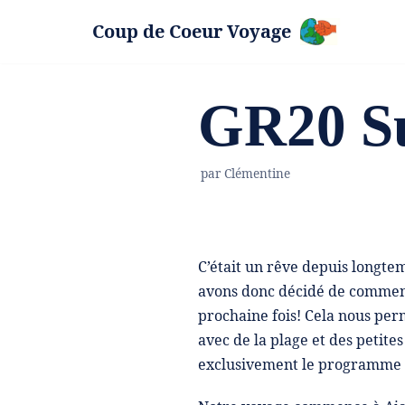
Coup de Coeur Voyage
Aller
au
contenu
GR20 S
par
Clémentine
C’était un rêve depuis longtem
avons donc décidé de commence
prochaine fois! Cela nous per
avec de la plage et des petit
exclusivement le programme d