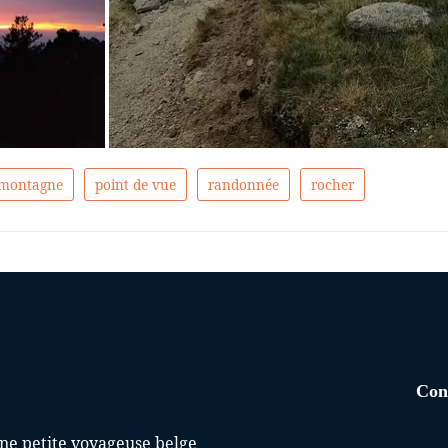
montagne
point de vue
randonnée
rocher
Con
une petite voyageuse belge