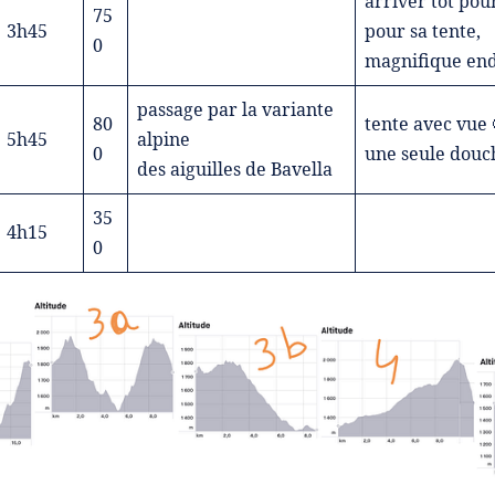
arriver tôt po
75
3h45
pour sa tente,
0
magnifique end
passage par la variante
80
tente avec vue 
5h45
alpine
0
une seule douch
des aiguilles de Bavella
35
4h15
0