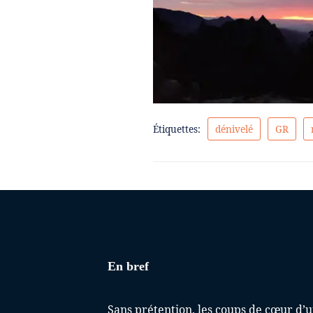
Étiquettes:
dénivelé
GR
En bref
Sans prétention, les coups de cœur d’