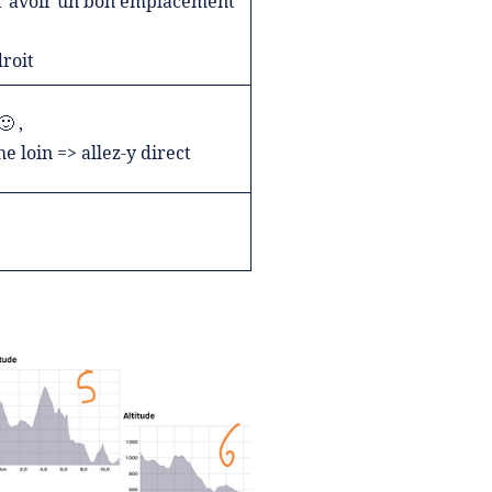
ur avoir un bon emplacement
roit
 ,
e loin => allez-y direct