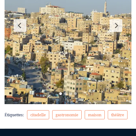
Étiquettes:
citadelle
gastronomie
maison
théâtre