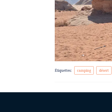
Étiquettes:
camping
désert