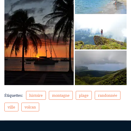
Étiquettes:
histoire
montagne
plage
randonnée
ville
volcan